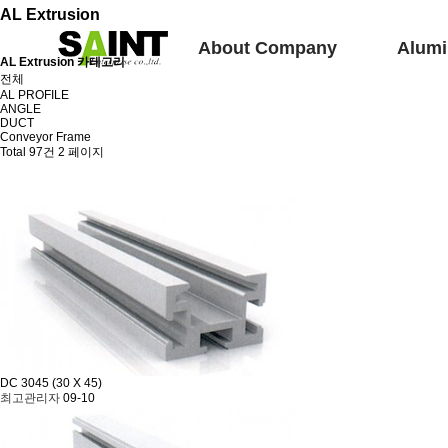
AL Extrusion
About Company
Alumi
AL Extrusion 카테고리
전체
AL PROFILE
ANGLE
DUCT
Conveyor Frame
Total 97건
2 페이지
DC 3045 (30 X 45)
최고관리자
09-10